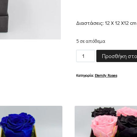
Διαστάσεις: 12 Χ 12 Χ12 cm
5 σε απόθεμα
Premium
Προσθήκη στο
Red
&
Κατηγορία:
Eternity Roses
Black
Four
ποσότητα