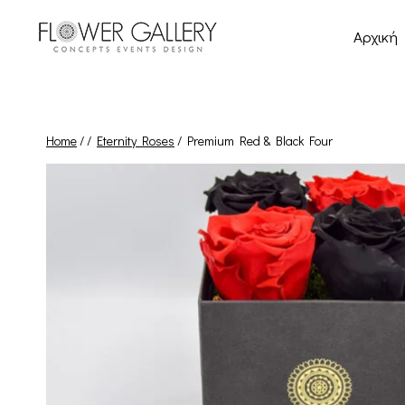
Skip
to
Αρχική
content
Home
/
/
Eternity Roses
/
Premium Red & Black Four