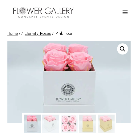
Skip
to
content
Home
/
/
Eternity Roses
/
Pink Four