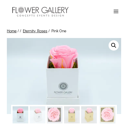
Skip
to
content
Home
/
/
Eternity Roses
/
Pink One