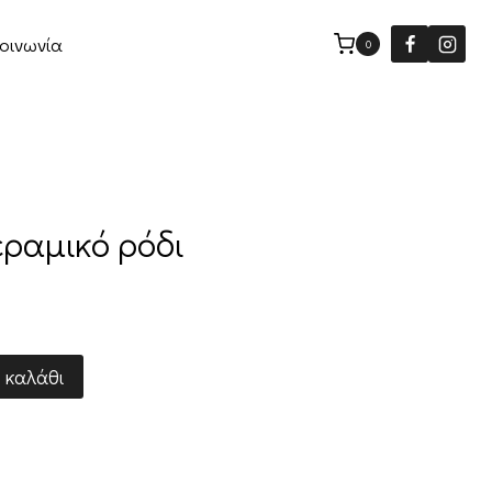
οινωνία
0
εραμικό ρόδι
 καλάθι