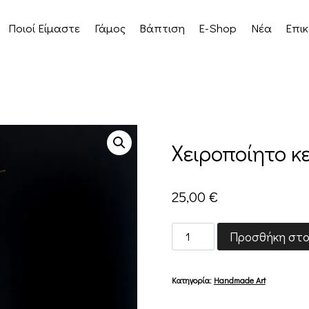
Ποιοί Είμαστε
Γάμος
Βάπτιση
E-Shop
Νέα
Επικ
Χειροποίητο κ
25,00
€
Χειροποίητο
Προσθήκη στο
κεραμικό
ρόδι
Κατηγορία:
Handmade Art
ποσότητα