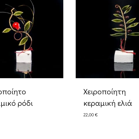
οποίητο
Χειροποίητη
μικό ρόδι
κεραμική ελιά
22,00
€