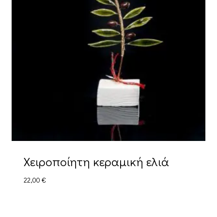
Χειροποίητη κεραμική ελιά
22,00
€