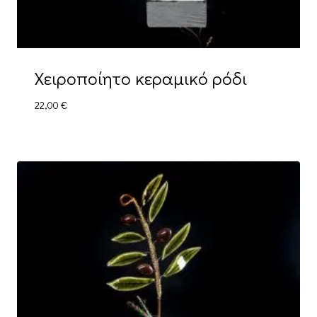
Χειροποίητο κεραμικό ρόδι
22,00
€