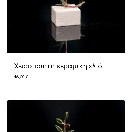
Χειροποίητη κεραμική ελιά
16,00
€