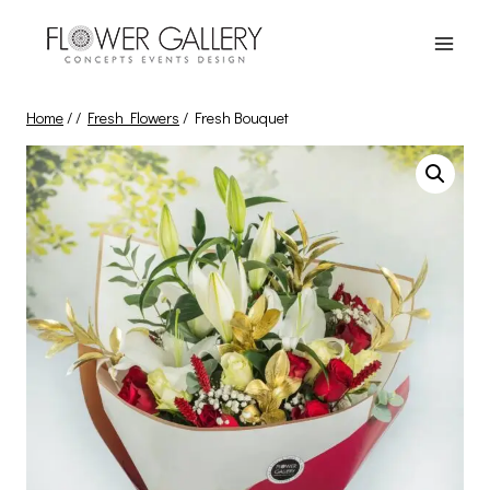
Skip
to
content
Home
/
/
Fresh Flowers
/
Fresh Βouquet